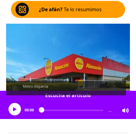
¿De afán?
Te lo resumimos
Metro Alquería
Escucha el artículo
00:00
…