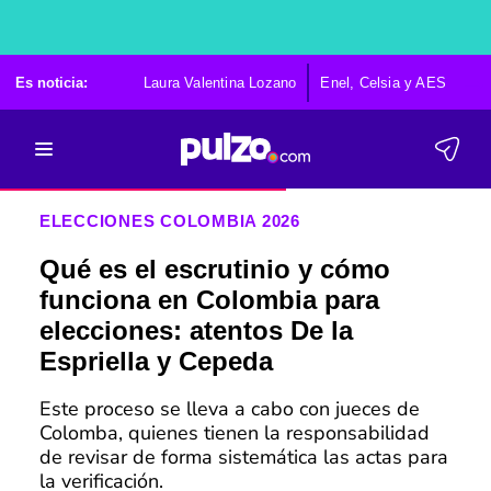
Es noticia:
Laura Valentina Lozano
Enel, Celsia y AES
Po
ELECCIONES COLOMBIA 2026
Qué es el escrutinio y cómo
funciona en Colombia para
elecciones: atentos De la
Espriella y Cepeda
Este proceso se lleva a cabo con jueces de
Colomba, quienes tienen la responsabilidad
de revisar de forma sistemática las actas para
la verificación.