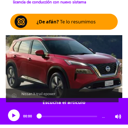
licencia de conducción con nuevo sistema
¿De afán?
Te lo resumimos
Nissan X-trail epower
Escucha el artículo
00:00
…