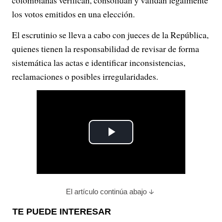
colombianas verifican, consolidan y validan legalmente
los votos emitidos en una elección.
El escrutinio se lleva a cabo con jueces de la República,
quienes tienen la responsabilidad de revisar de forma
sistemática las actas e identificar inconsistencias,
reclamaciones o posibles irregularidades.
P
l
a
El artículo continúa abajo
y
TE PUEDE INTERESAR