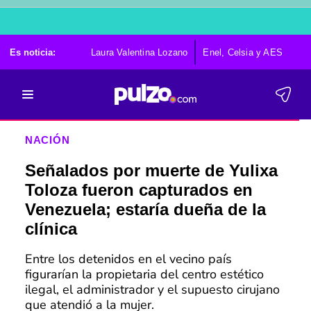
Es noticia:
Laura Valentina Lozano
Enel, Celsia y AES
Po
NACIÓN
Señalados por muerte de Yulixa
Toloza fueron capturados en
Venezuela; estaría dueña de la
clínica
Entre los detenidos en el vecino país
figurarían la propietaria del centro estético
ilegal, el administrador y el supuesto cirujano
que atendió a la mujer.