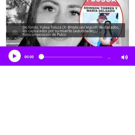
De fondo, Yulixa Toloza (X: @noticiascaracol); destacados,
los capturados por su muerte (autoridades) /
Fotocomposición de Pulzo
Escucha el artículo
00:00
…