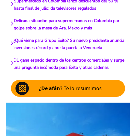
Supermercado en Colombia lanzó descuentos del 50 %
hasta final de julio; da televisores regalados
Delicada situación para supermercados en Colombia por
golpe sobre la mesa de Ara, Makro y más
¿Qué viene para Grupo Éxito? Su nuevo presidente anuncia
inversiones récord y abre la puerta a Venezuela
D1 gana espacio dentro de los centros comerciales y surge
una pregunta incómoda para Éxito y otras cadenas
¿De afán?
Te lo resumimos