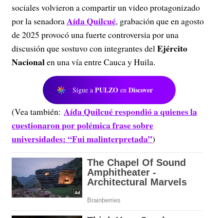
sociales volvieron a compartir un video protagonizado
Aída Quilcué
por la senadora
, grabación que en agosto
de 2025 provocó una fuerte controversia por una
Ejército
discusión que sostuvo con integrantes del
Nacional
en una vía entre Cauca y Huila.
PULZO
Discover
Sigue a
en
Aída Quilcué respondió a quienes la
(Vea también:
cuestionaron por polémica frase sobre
universidades: “Fui malinterpretada”
)