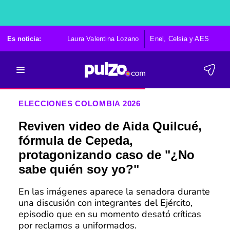
Es noticia:
Laura Valentina Lozano
Enel, Celsia y AES
Po
ELECCIONES COLOMBIA 2026
Reviven video de Aida Quilcué,
fórmula de Cepeda,
protagonizando caso de "¿No
sabe quién soy yo?"
En las imágenes aparece la senadora durante
una discusión con integrantes del Ejército,
episodio que en su momento desató críticas
por reclamos a uniformados.