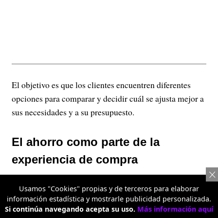
El objetivo es que los clientes encuentren diferentes
opciones para comparar y decidir cuál se ajusta mejor a
sus necesidades y a su presupuesto.
El ahorro como parte de la
experiencia de compra
Más allá de ofrecer precios competitivos, Metro
Usamos "Cookies" propias y de terceros para elaborar
Almacén busca que el ahorro haga parte de la
información estadística y mostrarle publicidad personalizada.
Si continúa navegando acepta su uso.
Más información aquí
experiencia de compra. Por eso, su modelo combina