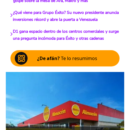
golpe sobre la mesa de Ara, Makro y más
¿Qué viene para Grupo Éxito? Su nuevo presidente anuncia
inversiones récord y abre la puerta a Venezuela
D1 gana espacio dentro de los centros comerciales y surge
una pregunta incómoda para Éxito y otras cadenas
¿De afán?
Te lo resumimos