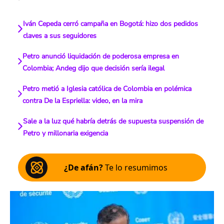
Iván Cepeda cerró campaña en Bogotá: hizo dos pedidos
claves a sus seguidores
Petro anunció liquidación de poderosa empresa en
Colombia; Andeg dijo que decisión sería ilegal
Petro metió a Iglesia católica de Colombia en polémica
contra De la Espriella: video, en la mira
Sale a la luz qué habría detrás de supuesta suspensión de
Petro y millonaria exigencia
¿De afán?
Te lo resumimos