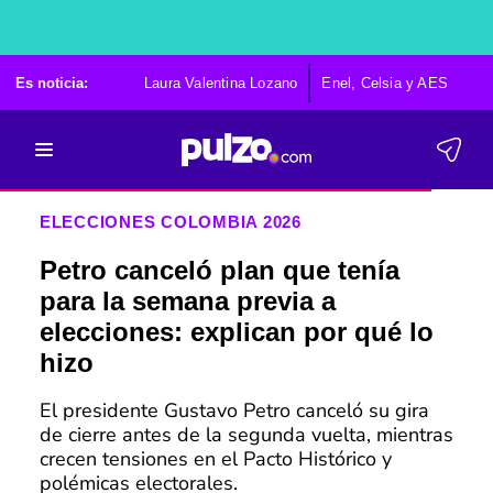
Es noticia:
Laura Valentina Lozano
Enel, Celsia y AES
Po
ELECCIONES COLOMBIA 2026
Petro canceló plan que tenía
para la semana previa a
elecciones: explican por qué lo
hizo
El presidente Gustavo Petro canceló su gira
de cierre antes de la segunda vuelta, mientras
crecen tensiones en el Pacto Histórico y
polémicas electorales.