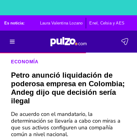
Es noticia:
Laura Valentina Lozano
Enel, Celsia y AES
Po
ECONOMÍA
Petro anunció liquidación de
poderosa empresa en Colombia;
Andeg dijo que decisión sería
ilegal
De acuerdo con el mandatario, la
determinación se llevaría a cabo con miras a
que sus activos configuren una compañía
común a nivel nacional.