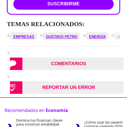
SUSCRIBIRME
TEMAS RELACIONADOS:
EMPRESAS
GUSTAVO PETRO
ENERGÍA
VALO
COMENTARIOS
REPORTAR UN ERROR
Recomendados en
Economía
Domina tus finanzas: claves
¿Cómo usar las cesantías
para construir estabilidad
comprar vivienda 2026? A