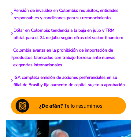
Pensión de invalidez en Colombia: requisitos, entidades
responsables y condiciones para su reconocimiento
Dólar en Colombia: tendencia a la baja en julio y TRM
oficial para el 24 de julio según cifras del sector financiero
Colombia avanza en la prohibición de importación de
productos fabricados con trabajo forzoso ante nuevas
exigencias internacionales
ISA completa emisión de acciones preferenciales en su
filial de Brasil y fija aumento de capital sujeto a aprobación
¿De afán?
Te lo resumimos