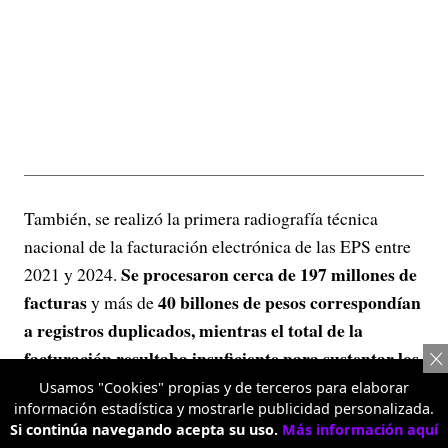
También, se realizó la primera radiografía técnica
nacional de la facturación electrónica de las EPS entre
Se procesaron cerca de 197 millones de
2021 y 2024.
facturas
40 billones de pesos correspondían
y más de
a registros duplicados, mientras el total de la
facturación resultaba insuficiente para sustentar los
recursos girados por ADRES a las EPS por concepto
Usamos "Cookies" propias y de terceros para elaborar
información estadística y mostrarle publicidad personalizada.
de UPC y adicionalmente se encontró facturación
Si continúa navegando acepta su uso.
Más información aquí
mezclada entre UPC y presupuestos máximos
,