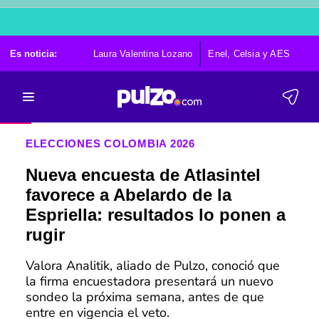
Es noticia:
Laura Valentina Lozano
Enel, Celsia y AES
Po
ELECCIONES COLOMBIA 2026
Nueva encuesta de Atlasintel
favorece a Abelardo de la
Espriella: resultados lo ponen a
rugir
Valora Analitik, aliado de Pulzo, conoció que
la firma encuestadora presentará un nuevo
sondeo la próxima semana, antes de que
entre en vigencia el veto.