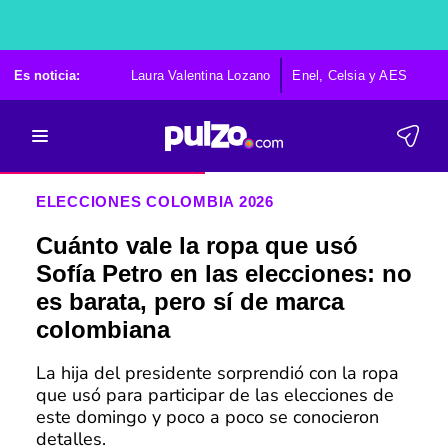
Es noticia:
Laura Valentina Lozano
Enel, Celsia y AES
Po
ELECCIONES COLOMBIA 2026
Cuánto vale la ropa que usó
Sofía Petro en las elecciones: no
es barata, pero sí de marca
colombiana
La hija del presidente sorprendió con la ropa
que usó para participar de las elecciones de
este domingo y poco a poco se conocieron
detalles.