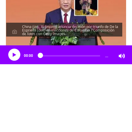
China (izq., Xi-Jinping) anuncia decisión por triunfo de De la
Espriella (der.) en elecciones de Colombia / Composición
de fotos con Getty Images
Escucha el artículo
00:00
…