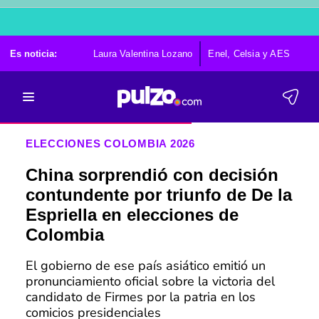
Es noticia:
Laura Valentina Lozano
Enel, Celsia y AES
Po
ELECCIONES COLOMBIA 2026
China sorprendió con decisión
contundente por triunfo de De la
Espriella en elecciones de
Colombia
El gobierno de ese país asiático emitió un
pronunciamiento oficial sobre la victoria del
candidato de Firmes por la patria en los
comicios presidenciales