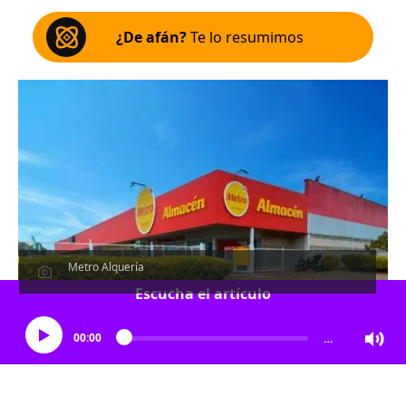
¿De afán?
Te lo resumimos
Metro Alquería
Escucha el artículo
00:00
…