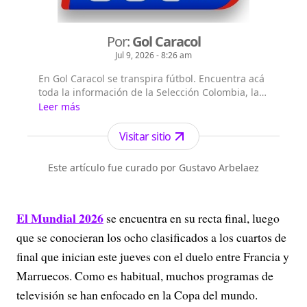
Por:
Gol Caracol
Jul 9, 2026 - 8:26 am
En Gol Caracol se transpira fútbol. Encuentra acá
toda la información de la Selección Colombia, las
figuras a nivel internacional, lo mejor de la Liga
Leer más
colombiana y el seguimiento del balompié
internacional.
Visitar sitio
Este artículo fue curado por Gustavo Arbelaez
El
Mundial 2026
se encuentra en su recta final, luego
que se conocieran los ocho clasificados a los cuartos de
final que inician este jueves con el duelo entre Francia y
Marruecos. Como es habitual, muchos programas de
televisión se han enfocado en la Copa del mundo.