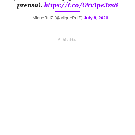
prensa).
https://t.co/OVv1pe3zs8
— MigueRuiZ (@MigueRuiZ)
July 9, 2026
Publicidad