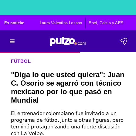
Es noticia:
Laura Valentina Lozano
Enel, Celsia y AES
Po
FÚTBOL
"Diga lo que usted quiera": Juan
C. Osorio se agarró con técnico
mexicano por lo que pasó en
Mundial
El entrenador colombiano fue invitado a un
programa de fútbol junto a otras figuras, pero
terminó protagonizando una fuerte discusión
con La Volpe.