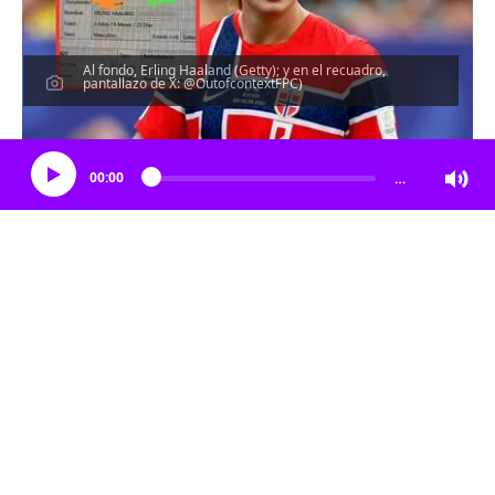
Al fondo, Erling Haaland (Getty); y en el recuadro,
pantallazo de X: @OutofcontextFPC)
Escucha el artículo
00:00
…