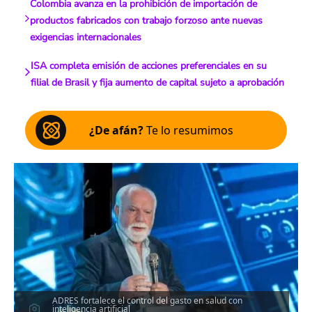
Colombia avanza en la prohibición de importación de
productos fabricados con trabajo forzoso ante nuevas
exigencias internacionales
ISA completa emisión de acciones preferenciales en su
filial de Brasil y fija aumento de capital sujeto a aprobación
¿De afán?
Te lo resumimos
ADRES fortalece el control del gasto en salud con
inteligencia artificial