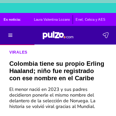
Es noticia:
Laura Valentina Lozano
Enel, Celsia y AES
Po
VIRALES
Colombia tiene su propio Erling
Haaland; niño fue registrado
con ese nombre en el Caribe
El menor nació en 2023 y sus padres
decidieron ponerle el mismo nombre del
delantero de la selección de Noruega. La
historia se volvió viral gracias al Mundial.