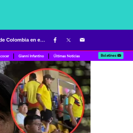
"Ladrón hij...": energúmenos gritaron al hijo de Bolívar en partido de Colombia en el Mundial
Boletines
lcocer
Gianni Infantino
Últimas Noticias