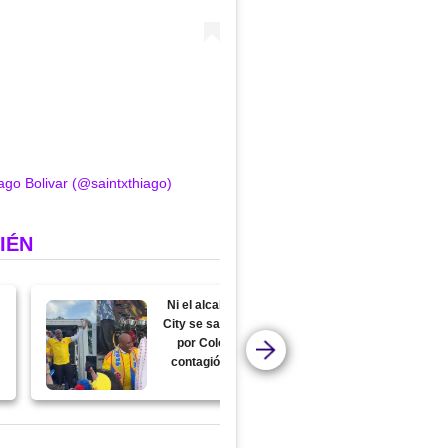
ago Bolivar (@saintxthiago)
IÉN
Ni el alcalde de Kansas
City se salvó de la fiebre
por Colombia: así lo
contagió el banderazo