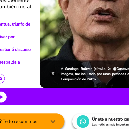
 posiblemente
también fue al
ntual triunfo de
ívar por
estionó discurso
 respalda a
A Santiago Bolívar (círculo, X: @Gustavo
Images), fue insultado por unas personas e
Composición de Pulzo
Únete a nuestro c
?
Te lo resumimos
Las noticias más important