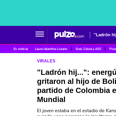
Es noticia:
Laura Valentina Lozano
Enel, Celsia y AES
Pose
VIRALES
"Ladrón hij...": ener
gritaron al hijo de Bol
partido de Colombia e
Mundial
El joven estaba en el estadio de Kans