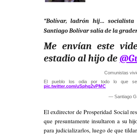
“Bolívar, ladrón hij… socialist
Santiago Bolívar salía de la grade
Me envían este vid
estadio al hijo de
@Gu
Comunistas vivie
El pueblo los odia por todo lo que s
pic.twitter.com/uSphq2vPMC
— Santiago Gi
El exdirector de Prosperidad Social re
que presuntamente insultaron a su hij
para judicializarlos, luego de que til