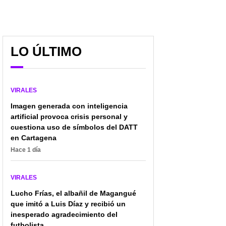
LO ÚLTIMO
VIRALES
Imagen generada con inteligencia
artificial provoca crisis personal y
cuestiona uso de símbolos del DATT
en Cartagena
Hace 1 día
Niño habría anticipado
Video viral con
los terremotos en
zarandeada a
Venezuela y lanzó otra
colombianos tras triu
VIRALES
preocupante predicción
de De la Espriella: "¡
le toca a usted!"
Lucho Frías, el albañil de Magangué
que imitó a Luis Díaz y recibió un
inesperado agradecimiento del
futbolista