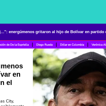
sión de De la Espriella
Diego Rueda
Dólar en Colombia
Verónica A
gúmenos
ívar en
n el
as City,