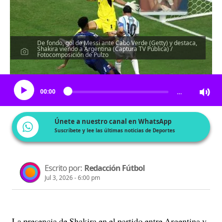
De fondo, gol de Messi ante Cabo Verde (Getty) y destaca,
Shakira viendo a Argentina (Captura TV Pública) /
Fotocomposición de Pulzo
Escucha el artículo
00:00
…
Únete a nuestro canal en WhatsApp
Suscríbete y lee las últimas noticias de Deportes
Escrito por:
Redacción Fútbol
Jul 3, 2026 - 6:00 pm
La presencia de Shakira en el partido entre Argentina y