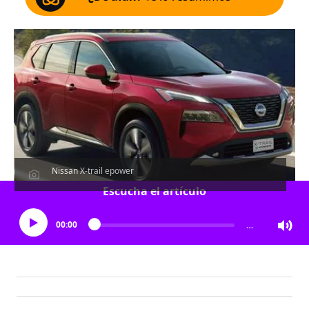
Nissan X-trail epower
Escucha el artículo
00:00
…