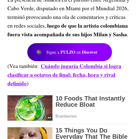
Cabo Verde, disputado en Miami por el Mundial 2026,
terminó provocando una ola de comentarios y críticas
luego de que la artista colombiana
en redes sociales,
fuera vista acompañada de sus hijos Milan y Sasha
.
PULZO
Discover
Sigue a
en
Cuándo jugaría Colombia si logra
(Vea también:
clasificar a octavos de final: fecha, hora y rival
definido
)