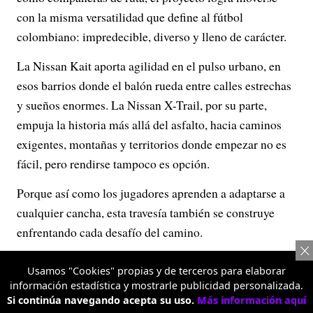
con la misma versatilidad que define al fútbol
colombiano: impredecible, diverso y lleno de carácter.
La Nissan Kait aporta agilidad en el pulso urbano, en
esos barrios donde el balón rueda entre calles estrechas
y sueños enormes. La Nissan X-Trail, por su parte,
empuja la historia más allá del asfalto, hacia caminos
exigentes, montañas y territorios donde empezar no es
fácil, pero rendirse tampoco es opción.
Porque así como los jugadores aprenden a adaptarse a
cualquier cancha, esta travesía también se construye
enfrentando cada desafío del camino.
Y es ahí donde todo conecta.
Usamos "Cookies" propias y de terceros para elaborar
información estadística y mostrarle publicidad personalizada.
El origen, el esfuerzo, el territorio… y el recorrido
Si continúa navegando acepta su uso.
Más información aquí
necesario para contarlo.