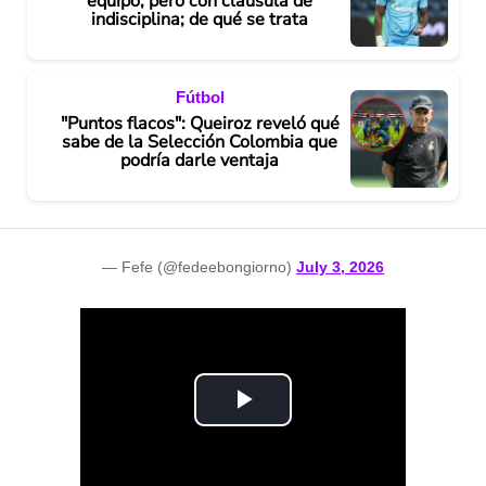
equipo, pero con cláusula de
indisciplina; de qué se trata
Fútbol
"Puntos flacos": Queiroz reveló qué
sabe de la Selección Colombia que
podría darle ventaja
— Fefe (@fedeebongiorno)
July 3, 2026
P
l