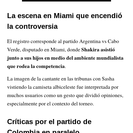
a
La escena en Miami que encendió
y
la controversia
V
El registro corresponde al partido Argentina vs Cabo
i
Shakira asistió
Verde, disputado en Miami, donde
junto a sus hijos en medio del ambiente mundialista
d
que rodea la competencia
.
e
La imagen de la cantante en las tribunas con Sasha
vistiendo la camiseta albiceleste fue interpretada por
o
muchos usuarios como un gesto que dividió opiniones,
especialmente por el contexto del torneo.
Críticas por el partido de
Colombia en paralelo