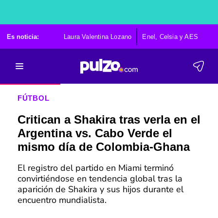
Es noticia:
Laura Valentina Lozano
Enel, Celsia y AES
Po
FÚTBOL
Critican a Shakira tras verla en el
Argentina vs. Cabo Verde el
mismo día de Colombia-Ghana
El registro del partido en Miami terminó
convirtiéndose en tendencia global tras la
aparición de Shakira y sus hijos durante el
encuentro mundialista.