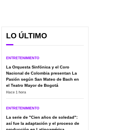
LO ÚLTIMO
ENTRETENIMIENTO
La Orquesta Sinfónica y el Coro
Nacional de Colombia presentan La
Pasión según San Mateo de Bach en
el Teatro Mayor de Bogotá
Luto en la música
Anuel AA, Bizarrap y
popular colombiana:
Myke Towers encabezan
Hace 1 hora
falleció el conocido
los lanzamientos
cantante Mauricio Uribe
urbanos más
ENTRETENIMIENTO
destacados de la
semana
La serie de "Cien años de soledad":
así fue la adaptación y el proceso de
producción en Latinoamérica