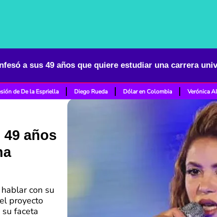
nfesó a sus 49 años que quiere estudiar una carrera univ
sión de De la Espriella
Diego Rueda
Dólar en Colombia
Verónica A
s 49 años
na
 hablar con su
el proyecto
 su faceta