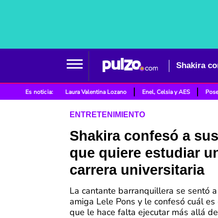
Shakira co
Es noticia:
Laura Valentina Lozano
Enel, Celsia y AES
Pose
ENTRETENIMIENTO
Shakira confesó a su
que quiere estudiar u
carrera universitaria
La cantante barranquillera se sentó a
amiga Lele Pons y le confesó cuál es 
que le hace falta ejecutar más allá de