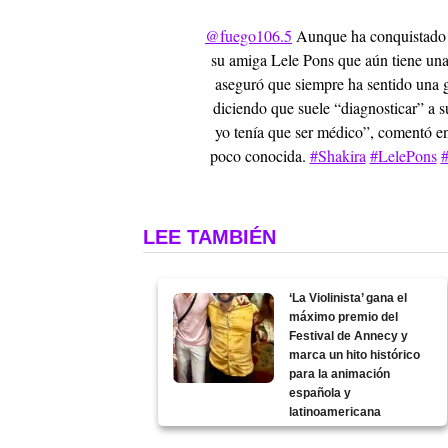
@fuego106.5
Aunque ha conquistado l
su amiga Lele Pons que aún tiene una
aseguró que siempre ha sentido una g
diciendo que suele “diagnosticar” a s
yo tenía que ser médico”, comentó ent
poco conocida.
#Shakira
#LelePons
#
LEE TAMBIÉN
‘La Violinista’ gana el
máximo premio del
Festival de Annecy y
marca un hito histórico
para la animación
española y
latinoamericana