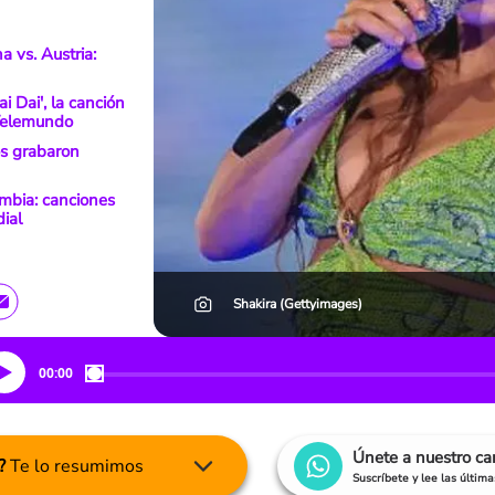
a vs. Austria:
i Dai', la canción
 Telemundo
os grabaron
mbia: canciones
ial
Shakira (Gettyimages)
00:00
Únete a nuestro c
?
Te lo resumimos
Suscríbete y lee las últim