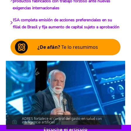
productos fabricados con trabajo forzoso ante nuevas
exigencias internacionales
ISA completa emisión de acciones preferenciales en su
filial de Brasil y fija aumento de capital sujeto a aprobación
¿De afán?
Te lo resumimos
ADRES fortalece el control del gasto en salud con
inteligencia artificial
Escucha el artículo