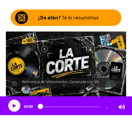
¿De afán?
Te lo resumimos
Referencia de lanzamientos (Generada con IA)
Escucha el artículo
00:00
…