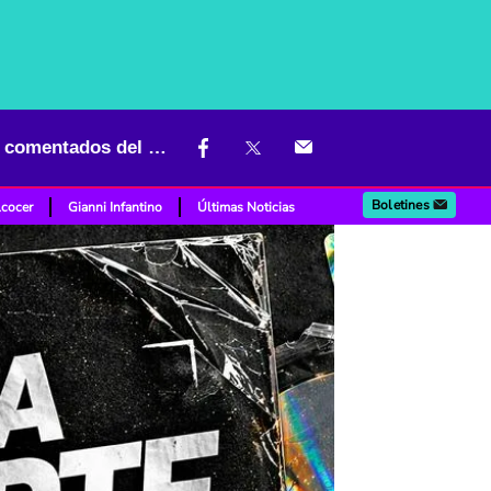
Feid, Maluma, Saiko y Blessd encabezan los estrenos urbanos más comentados del momento
Boletines
lcocer
Gianni Infantino
Últimas Noticias