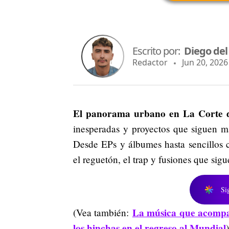
Escrito por:
Diego del
Redactor
Jun 20, 2026 
El panorama urbano en La Corte de
inesperadas y proyectos que siguen ma
Desde EPs y álbumes hasta sencillos c
el reguetón, el trap y fusiones que sig
Si
La música que acompañ
(Vea también:
los hinchas en el regreso al Mundial
)