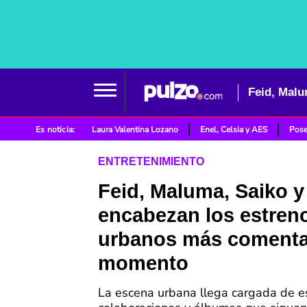
Es noticia:
Laura Valentina Lozano
Enel, Celsia y AES
Pose
ENTRETENIMIENTO
Feid, Maluma, Saiko y
encabezan los estren
urbanos más comenta
momento
La escena urbana llega cargada de e