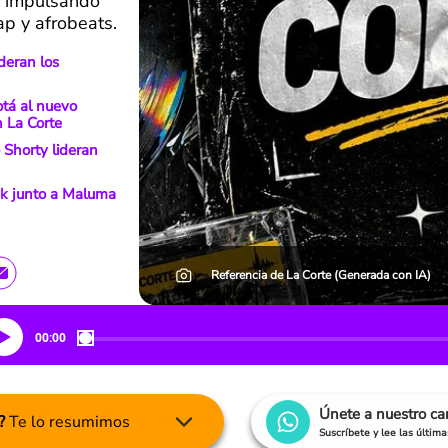
n impulsando
ap y afrobeats.
ideran los
otá al nuevo
 La Corte
 Shorty lideran
ak junto a Maluma
Referencia de La Corte (Generada con IA)
00:00
Únete a nuestro c
?
Te lo resumimos
Suscríbete y lee las últim