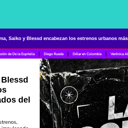
sión de De la Espriella
Diego Rueda
Dólar en Colombia
Verónica A
 Blessd
os
dos del
strenos,