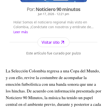
Por:
Noticiero 90 minutos
Jun 17, 2026 - 12:21 pm
Hola! Somos el noticiero regional más visto en
Colombia, ¡Conéctate con nosotros y entérate de
las noticias del suroccidente colombiano!,
Leer más
Emisión digital en vivo a las 8 a.m. por todos
nuestros canales digitales, Emisión central a la
Visitar sitio
1:00 p.m. por el canal Telepacífico y nuestros
canales digitales.
Este artículo fue curado por pulzo
La Selección Colombia regresa a una Copa del Mundo,
y con ello, revive la costumbre de acompañar la
emoción futbolística con una banda sonora que une a
los hinchas. De acuerdo con información presentada por
Noticiero 90 Minutos, la música ha tenido un papel
central en el ambiente previo, durante y posterior a cada