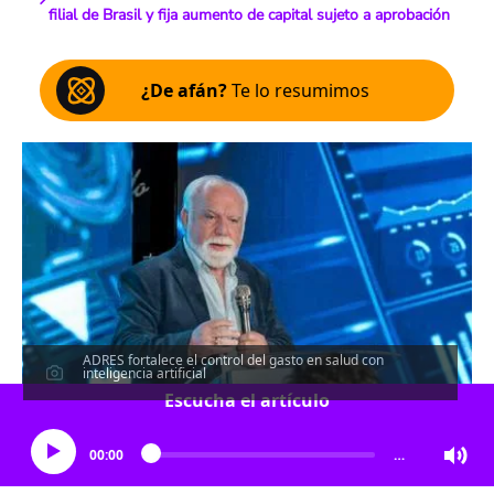
filial de Brasil y fija aumento de capital sujeto a aprobación
¿De afán?
Te lo resumimos
ADRES fortalece el control del gasto en salud con
inteligencia artificial
Escucha el artículo
00:00
…