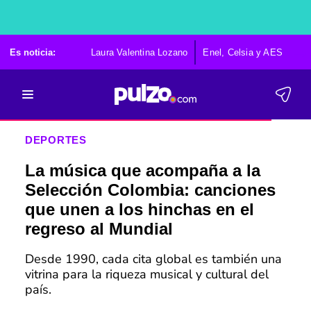
Es noticia:
Laura Valentina Lozano
Enel, Celsia y AES
Po
DEPORTES
La música que acompaña a la
Selección Colombia: canciones
que unen a los hinchas en el
regreso al Mundial
Desde 1990, cada cita global es también una
vitrina para la riqueza musical y cultural del
país.