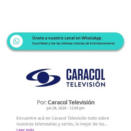
Únete a nuestro canal en WhatsApp
Suscríbete y lee las últimas noticias de Entretenimiento
Por:
Caracol Televisión
Jun 28, 2026 - 12:09 pm
Encuentre acá en Caracol Televisión todo sobre
nuestras telenovelas y series, lo mejor de los
realities del momento, lo que sucede con los
Leer más