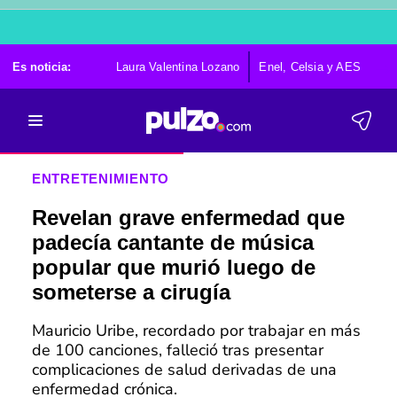
Es noticia:
Laura Valentina Lozano
Enel, Celsia y AES
Po
ENTRETENIMIENTO
Revelan grave enfermedad que
padecía cantante de música
popular que murió luego de
someterse a cirugía
Mauricio Uribe, recordado por trabajar en más
de 100 canciones, falleció tras presentar
complicaciones de salud derivadas de una
enfermedad crónica.