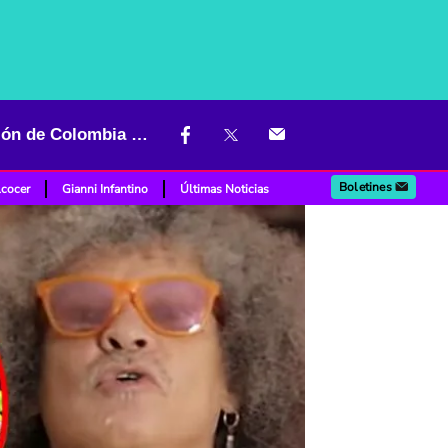
“Lo cogieron de cábala”: el ‘Pibe’ Valderrama explotó por eliminación de Colombia del Mundial
Boletines
lcocer
Gianni Infantino
Últimas Noticias