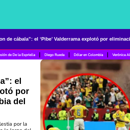
sión de De la Espriella
Diego Rueda
Dólar en Colombia
Verónica A
a”: el
lotó por
bia del
lestia por la