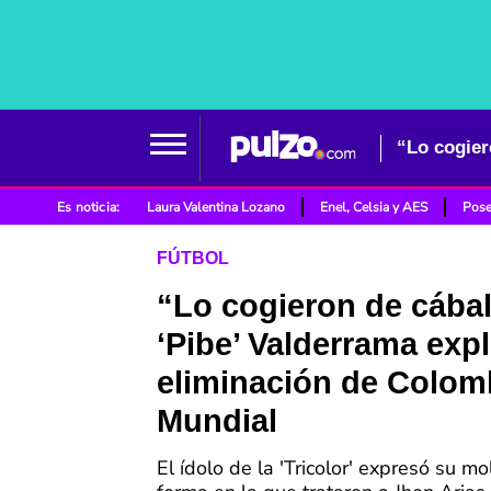
Es noticia:
Laura Valentina Lozano
Enel, Celsia y AES
Pose
FÚTBOL
“Lo cogieron de cábal
‘Pibe’ Valderrama exp
eliminación de Colom
Mundial
El ídolo de la 'Tricolor' expresó su mo