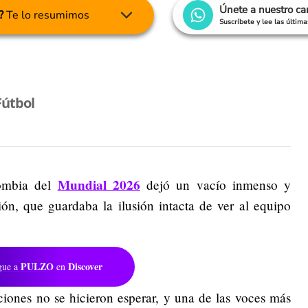
Únete a nuestro c
?
Te lo resumimos
Suscríbete y lee las últim
Fútbol
Mundial 2026
lombia del
dejó un vacío inmenso y
ión, que guardaba la ilusión intacta de ver al equipo
PULZO
Discover
gue a
en
iones no se hicieron esperar, y una de las voces más