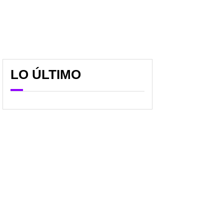
LO ÚLTIMO
🔴 Selección Colombia
Alineación titular de la
vs. Suiza EN VIVO:
Selección Colombia para
minuto a minuto del
los octavos vs. Suiza;
duelo por octavos de
hay un cambio grande
final del Mundial