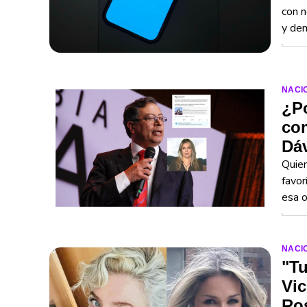
con n
y de
NACI
¿Po
com
Dáv
Quien
favor
esa o
NACI
"Tu
Vic
Ro