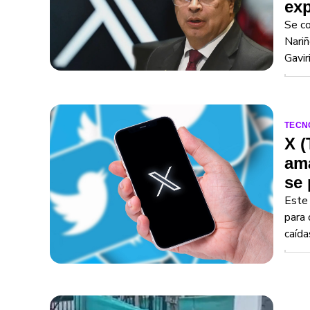
exp
Se co
Nariñ
Gavir
TECN
X (
ama
se 
Este 
para 
caída