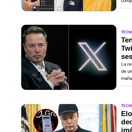
comp
TECN
Ten
Twi
ses
La re
de un
maña
TECN
Elo
dec
im