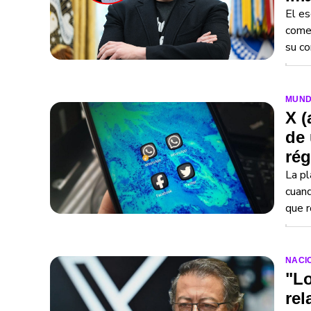
El es
comen
su co
MUN
X (
de
ré
La pl
cuand
que 
NACI
"Lo
rel