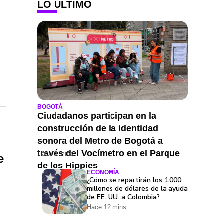
LO ÚLTIMO
BOGOTÁ
Ciudadanos participan en la
construcción de la identidad
sonora del Metro de Bogotá a
través del Vocímetro en el Parque
Hace 3 mins
e
de los Hippies
ECONOMÍA
¿Cómo se repartirán los 1.000
millones de dólares de la ayuda
de EE. UU. a Colombia?
Hace 12 mins