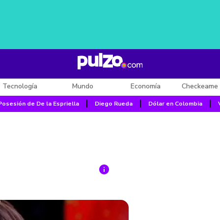
Tecnología
Mundo
Economía
Checkeame 
Posesión de De la Espriella
Diego Rueda
Dólar en Colombia