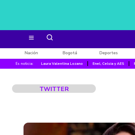
Nación
Bogotá
Deportes
Es noticia:
Laura Valentina Lozano
Enel, Celsia y AES
TWITTER