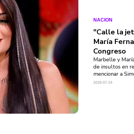
NACION
"Calle la j
María Ferna
Congreso
Marbelle y Marí
de insultos en re
mencionar a Simó
2026-07-24