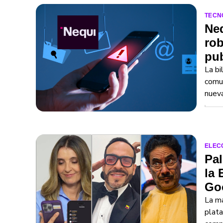
TECN
Neq
rob
pub
La bi
comun
nuev
ELEC
Pal
la 
Go
La m
plata