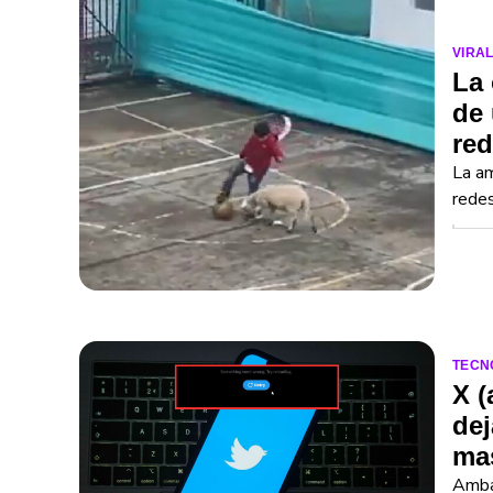
VIRA
La 
de
red
La am
redes
TECN
X (
dej
ma
Ambas