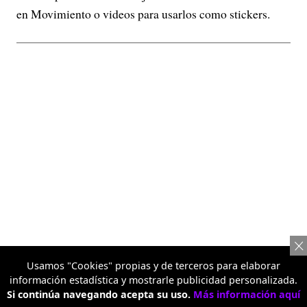
en Movimiento o videos para usarlos como stickers.
Usamos "Cookies" propias y de terceros para elaborar
información estadística y mostrarle publicidad personalizada.
Si continúa navegando acepta su uso.
Más información aquí
Pop Out 2.0 amplía aún más la flexibilidad creativa,