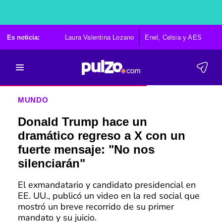
Es noticia:
Laura Valentina Lozano
Enel, Celsia y AES
Po
MUNDO
Donald Trump hace un
dramático regreso a X con un
fuerte mensaje: "No nos
silenciarán"
El exmandatario y candidato presidencial en
EE. UU., publicó un video en la red social que
mostró un breve recorrido de su primer
mandato y su juicio.