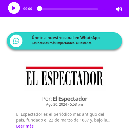
00:00
…
Únete a nuestro canal en WhatsApp
Las noticias más importantes, al instante
Por:
El Espectador
Ago 30, 2024 - 5:53 pm
El Espectador es el periódico más antiguo del
país, fundado el 22 de marzo de 1887 y, bajo la
dirección de Fidel Cano, es considerado uno de
Leer más