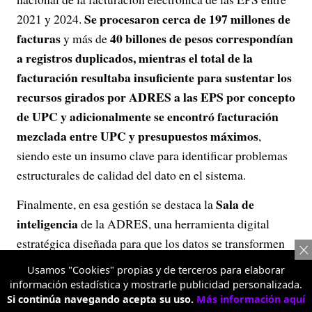
Se procesaron cerca de 197 millones de
2021 y 2024.
facturas
40 billones de pesos correspondían
y más de
a registros duplicados, mientras el total de la
facturación resultaba insuficiente para sustentar los
recursos girados por ADRES a las EPS por concepto
de UPC y adicionalmente se encontró facturación
mezclada entre UPC y presupuestos máximos
,
siendo este un insumo clave para identificar problemas
estructurales de calidad del dato en el sistema.
Sala de
Finalmente, en esa gestión se destaca la
inteligencia
de la ADRES, una herramienta digital
estratégica diseñada para que los datos se transformen
en decisiones informadas y basadas en evidencia,
Usamos "Cookies" propias y de terceros para elaborar
facilitando la consulta de indicadores clave sobre
información estadística y mostrarle publicidad personalizada.
Si continúa navegando acepta su uso.
Más información aquí
recaudo, auditoría y pago del sector salud. Su propósito