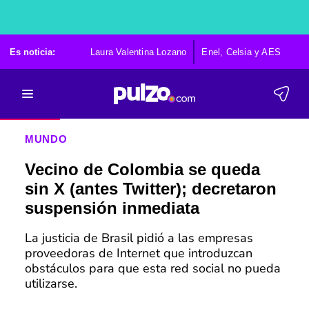
Es noticia:
Laura Valentina Lozano
Enel, Celsia y AES
Po
MUNDO
Vecino de Colombia se queda
sin X (antes Twitter); decretaron
suspensión inmediata
La justicia de Brasil pidió a las empresas
proveedoras de Internet que introduzcan
obstáculos para que esta red social no pueda
utilizarse.