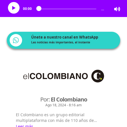
00:00
…
Únete a nuestro canal en WhatsApp
Las noticias más importantes, al instante
Por:
El Colombiano
Ago 18, 2024 - 8:16 am
El Colombiano es un grupo editorial
multiplataforma con más de 110 años de
existencia. Nació en la ciudad de Medellín en
Leer más