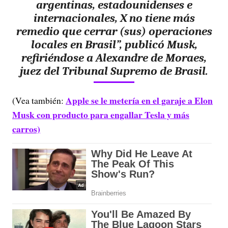
argentinas, estadounidenses e
internacionales,
X no tiene más
remedio que cerrar (sus) operaciones
locales en Brasil
”, publicó Musk,
refiriéndose a Alexandre de Moraes,
juez del Tribunal Supremo de Brasil.
Apple se le metería en el garaje a Elon
(Vea también:
Musk con producto para engallar Tesla y más
carros)