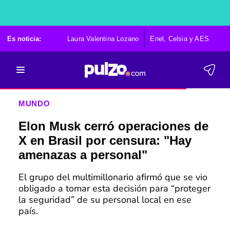
Es noticia:
Laura Valentina Lozano
Enel, Celsia y AES
Po
MUNDO
Elon Musk cerró operaciones de
X en Brasil por censura: "Hay
amenazas a personal"
El grupo del multimillonario afirmó que se vio
obligado a tomar esta decisión para “proteger
la seguridad” de su personal local en ese
país.