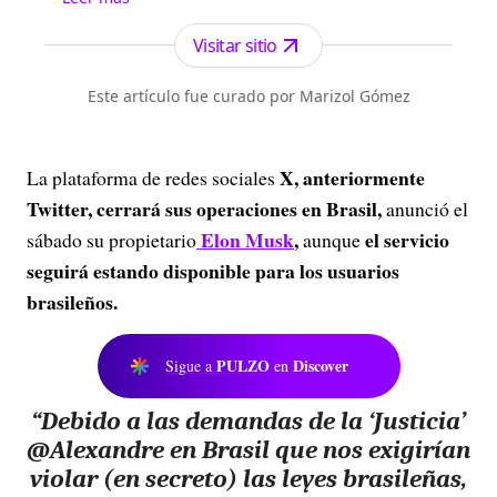
Antioquia. Fundado el 6 de febrero de 1912 por
Francisco de Paula Pérez, se ha especializado en
Visitar sitio
la investigación y generación de contenidos
periodísticos para diferentes plataformas en las
Este artículo fue curado por Marizol Gómez
que provee a las audiencias de piezas mult...
X, anteriormente
La plataforma de redes sociales
Twitter, cerrará sus operaciones en Brasil,
anunció el
Elon Musk
,
el servicio
sábado su propietario
aunque
seguirá estando disponible para los usuarios
brasileños.
PULZO
Discover
Sigue a
en
“Debido a las demandas de la ‘Justicia’
@Alexandre en Brasil que nos exigirían
violar (en secreto) las leyes brasileñas,