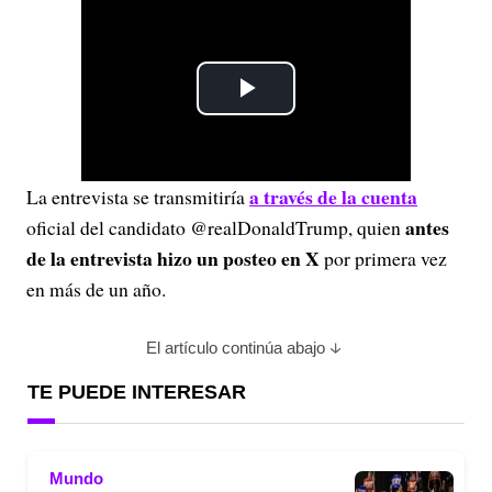
P
l
a través de la cuenta
La entrevista se transmitiría
a
antes
oficial del candidato @realDonaldTrump, quien
y
de la entrevista hizo un posteo en X
por primera vez
en más de un año.
V
El artículo continúa abajo
i
TE PUEDE INTERESAR
d
e
Mundo