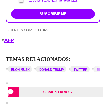
Acepto política de tratamiento de datos
SUSCRIBIRME
FUENTES CONSULTADAS
AFP
TEMAS RELACIONADOS:
ELON MUSK
DONALD TRUMP
TWITTER
REDE
COMENTARIOS