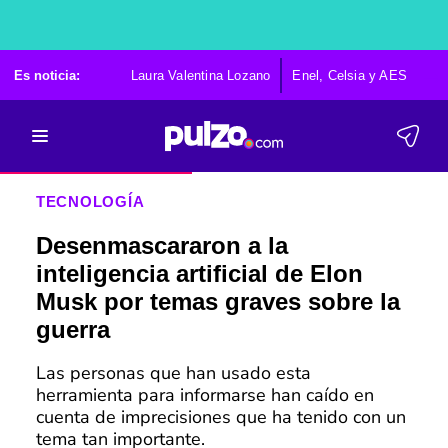
Es noticia:
Laura Valentina Lozano
Enel, Celsia y AES
Po
TECNOLOGÍA
Desenmascararon a la
inteligencia artificial de Elon
Musk por temas graves sobre la
guerra
Las personas que han usado esta
herramienta para informarse han caído en
cuenta de imprecisiones que ha tenido con un
tema tan importante.