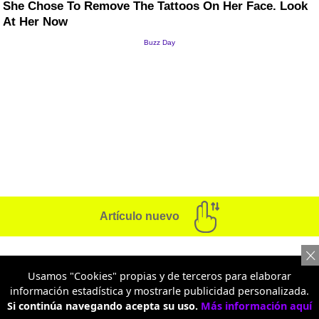
Artículo nuevo
ECONOMÍA
Usamos "Cookies" propias y de terceros para elaborar
información estadística y mostrarle publicidad personalizada.
Bogotá prepara nuevos
Si continúa navegando acepta su uso.
Más información aquí