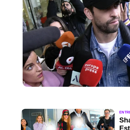
ENTR
Sha
Es