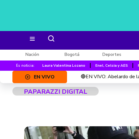
Nación
Bogotá
Deportes
Es noticia:
Laura Valentina Lozano
Enel, Celsia y AES
🔴EN VIVO: Abelardo de la
EN VIVO
PAPARAZZI DIGITAL