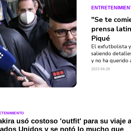
ENTRETENIMIEN
"Se te comi
prensa latin
Piqué
El exfutbolista 
saliendo detalles
y no ha querido 
2023-04-28
ETENIMIENTO
kira usó costoso 'outfit' para su viaje 
tados Unidos y se notó lo mucho que