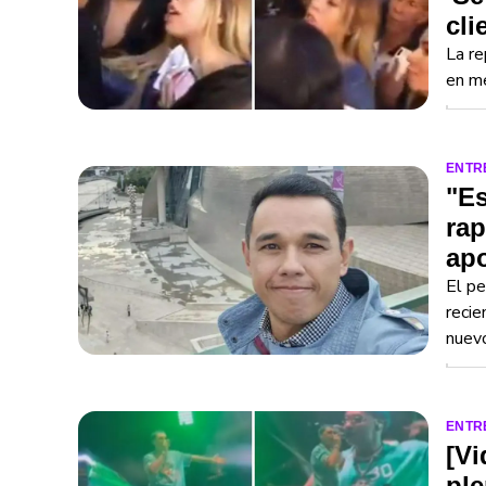
cli
La re
en me
ENTR
"Es
rap
ap
El pe
recie
nuevo
ENTR
[Vi
ple