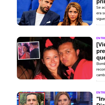
pri
Se ac
era s
sigue
ENTR
[Vi
pre
que
Bomba
recon
camb
ENTR
"In