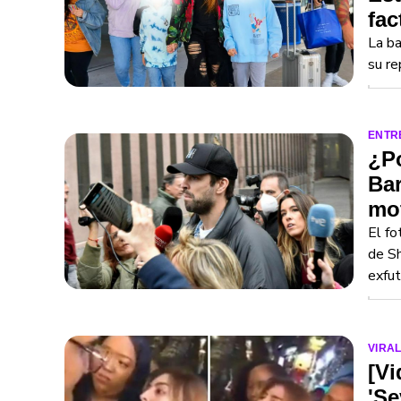
fac
La ba
su re
ENTR
¿Po
Bar
mot
El fo
de Sh
exfut
VIRA
[V
'Se