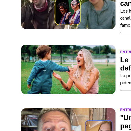
can
Los h
canal
famo
ENTR
Le 
def
La pr
piden
ENTR
"Un
pag