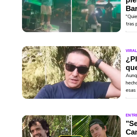
Bar
"Quie
tras 
VIRA
¿Pl
que
Aunqu
hecho
esas
ENTR
"Se
Cam