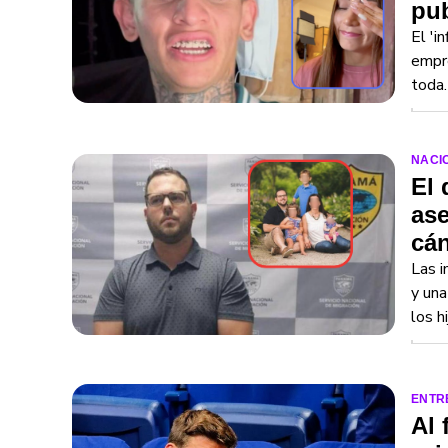
pub
El 'i
empre
toda.
NACI
El 
ase
cá
Las i
y una
los h
ENTR
Al 