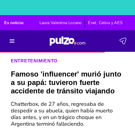
Es noticia:
Laura Valentina Lozano
Enel, Celsia y AES
Po
ENTRETENIMIENTO
Famoso 'influencer' murió junto
a su papá: tuvieron fuerte
accidente de tránsito viajando
Chatterbox, de 27 años, regresaba de
despedir a su abuela, quien había muerto
días antes, y en un trágico choque en
Argentina terminó falleciendo.