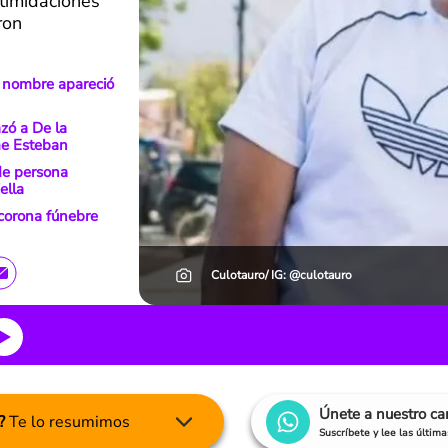
ntimidaciones
ron
u nombre apareció
zó a De la
me Esteban
de persona
ella
corona fúnebre
Culotauro/ IG: @culotauro
Únete a nuestro c
?
Te lo resumimos
Suscríbete y lee las últim