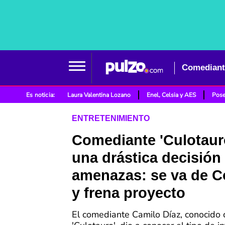
Es noticia:
Laura Valentina Lozano
Enel, Celsia y AES
Pose
ENTRETENIMIENTO
Comediante 'Culotaur
una drástica decisión
amenazas: se va de 
y frena proyecto
El comediante Camilo Díaz, conocido