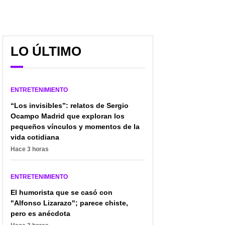
LO ÚLTIMO
Se hizo 'la boda del
"Más vivo que nunca
ENTRETENIMIENTO
siglo': Taylor Swift y
actor Jorge Cao no
Travis Kelce se casaron
murió y le tocó
“Los invisibles”: relatos de Sergio
en el Madison Square
desmentir noticia de 
Ocampo Madrid que exploran los
Garden
fallecimiento
pequeños vínculos y momentos de la
vida cotidiana
Hace 3 horas
ENTRETENIMIENTO
El humorista que se casó con
"Alfonso Lizarazo"; parece chiste,
pero es anécdota