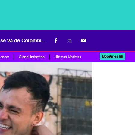
Comediante 'Culotauro' tomó una drástica decisión por amenazas: se va de Colombia y frena proyecto
Boletines
lcocer
Gianni Infantino
Últimas Noticias