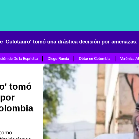
sión de De la Espriella
Diego Rueda
Dólar en Colombia
Verónica A
o' tomó
 por
Colombia
 como