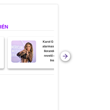
IÉN
Karol G encendió las
alarmas con una foto
llorando y después
reveló el motivo en
Instagram