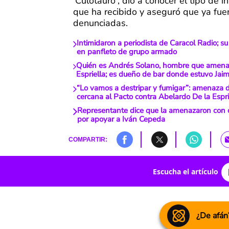
'Culotauro', dio a conocer el tipo de i
que ha recibido y aseguró que ya fue
denunciadas.
Intimidaron a periodista de Caracol Radio; s
en panfleto de grupo armado
Quién es Andrés Solano, hombre que amena
Espriella; es dueño de bar donde estuvo Jai
“Lo vamos a destripar y fumigar”: amenaza 
cercana al Pacto contra Abelardo De la Espri
Representante dice que la amenazaron con 
por apoyar a Iván Cepeda
COMPARTIR:
Escucha el artículo
¿De afán