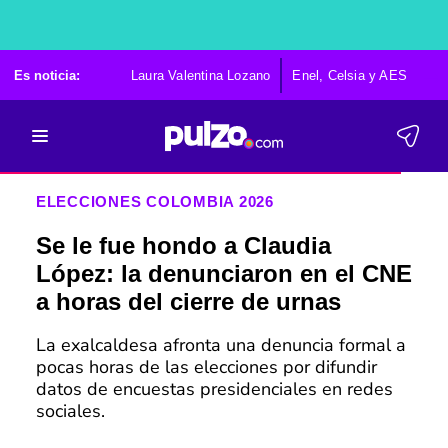
Es noticia:
Laura Valentina Lozano
Enel, Celsia y AES
Po
ELECCIONES COLOMBIA 2026
Se le fue hondo a Claudia
López: la denunciaron en el CNE
a horas del cierre de urnas
La exalcaldesa afronta una denuncia formal a
pocas horas de las elecciones por difundir
datos de encuestas presidenciales en redes
sociales.