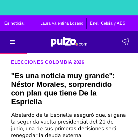
Es noticia:
Laura Valentina Lozano
Enel, Celsia y AES
Po
ELECCIONES COLOMBIA 2026
"Es una noticia muy grande":
Néstor Morales, sorprendido
con plan que tiene De la
Espriella
Abelardo de la Espriella aseguró que, si gana
la segunda vuelta presidencial del 21 de
junio, una de sus primeras decisiones será
renegociar la deuda externa.