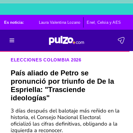
Es noticia:
Laura Valentina Lozano
Enel, Celsia y AES
Po
ELECCIONES COLOMBIA 2026
País aliado de Petro se
pronunció por triunfo de De la
Espriella: "Trasciende
ideologías"
3 días después del balotaje más reñido en la
historia, el Consejo Nacional Electoral
oficializó las cifras definitivas, obligando a la
izquierda a reconocer.