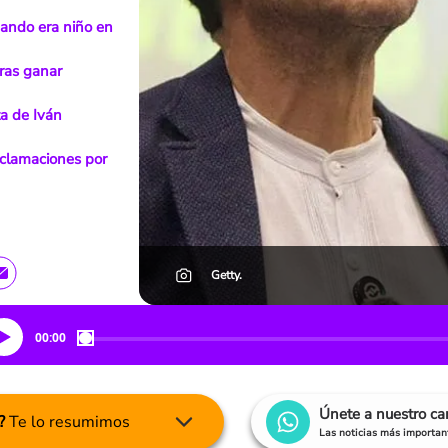
uando era niño en
tras ganar
ta de Iván
eclamaciones por
Getty.
00:00
Únete a nuestro c
?
Te lo resumimos
Las noticias más important