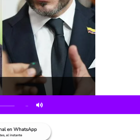
…
anal en WhatsApp
es, al instante