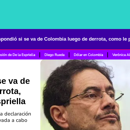
pondió si se va de Colombia luego de derrota, como le p
sión de De la Espriella
Diego Rueda
Dólar en Colombia
Verónica A
se va de
rota,
priella
la declaración
vada a cabo