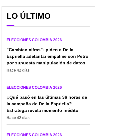
LO ÚLTIMO
El inesperado video de
🔴 EN VIVO Elecciones
Sarabia en el que se
en Colombia: así va la
ELECCIONES COLOMBIA 2026
desmarca de Petro: "No
jornada electoral de la
acompaño narrativa de
"Cambian cifras": piden a De la
segunda vuelta
fraude"
presidencial
Espriella adelantar empalme con Petro
por supuesta manipulación de datos
Hace 42 días
ELECCIONES COLOMBIA 2026
¿Qué pasó en las últimas 36 horas de
la campaña de De la Espriella?
Estratega revela momento inédito
Hace 42 días
ELECCIONES COLOMBIA 2026