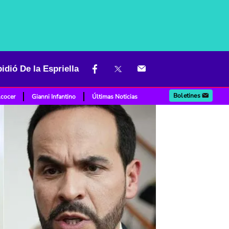
idió De la Espriella
Boletines
lcocer
Gianni Infantino
Últimas Noticias