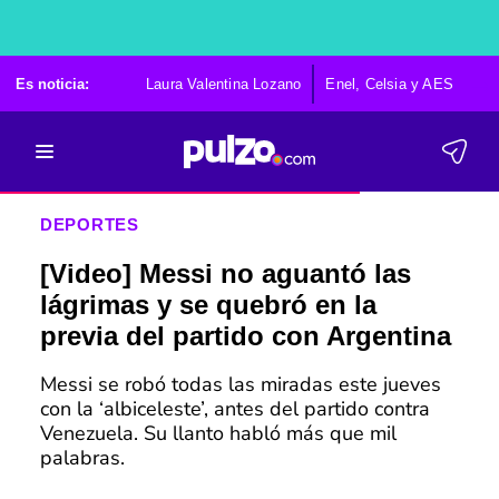
Es noticia:
Laura Valentina Lozano
Enel, Celsia y AES
Po
DEPORTES
[Video] Messi no aguantó las
lágrimas y se quebró en la
previa del partido con Argentina
Messi se robó todas las miradas este jueves
con la ‘albiceleste’, antes del partido contra
Venezuela. Su llanto habló más que mil
palabras.