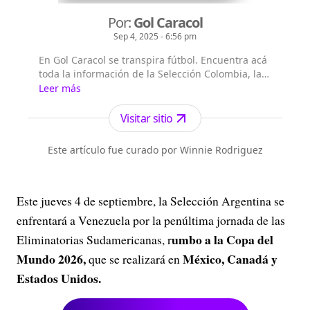
Por:
Gol Caracol
Sep 4, 2025 - 6:56 pm
En Gol Caracol se transpira fútbol. Encuentra acá
toda la información de la Selección Colombia, las
figuras a nivel internacional, lo mejor de la Liga
Leer más
colombiana y el seguimiento del balompié
internacional.
Visitar sitio
Este artículo fue curado por Winnie Rodriguez
Este jueves 4 de septiembre, la Selección Argentina se
enfrentará a Venezuela por la penúltima jornada de las
umbo a la Copa del
Eliminatorias Sudamericanas, r
Mundo 2026,
México, Canadá y
que se realizará en
Estados Unidos.