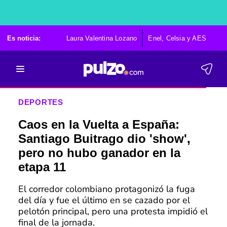
Es noticia:
Laura Valentina Lozano
Enel, Celsia y AES
Po
DEPORTES
Caos en la Vuelta a España:
Santiago Buitrago dio 'show',
pero no hubo ganador en la
etapa 11
El corredor colombiano protagonizó la fuga
del día y fue el último en se cazado por el
pelotón principal, pero una protesta impidió el
final de la jornada.