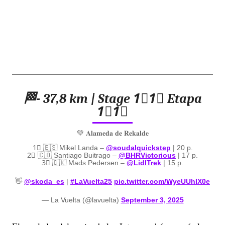
🏁- 37,8 km | Stage 1⃣1⃣ Etapa
1⃣1⃣
💚 𝐀𝐥𝐚𝐦𝐞𝐝𝐚 𝐝𝐞 𝐑𝐞𝐤𝐚𝐥𝐝𝐞
1⃣ 🇪🇸 Mikel Landa –
@soudalquickstep
| 20 p.
2⃣ 🇨🇴 Santiago Buitrago –
@BHRVictorious
| 17 p.
3⃣ 🇩🇰 Mads Pedersen –
@LidlTrek
| 15 p.
👋
@skoda_es
|
#LaVuelta25
pic.twitter.com/WyeUUhIX0e
— La Vuelta (@lavuelta)
September 3, 2025