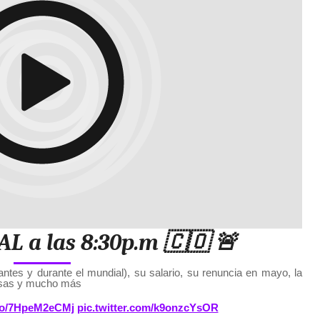
AL a las 8:30p.m 🇨🇴 🚨
tes y durante el mundial), su salario, su renuncia en mayo, la
ansas y mucho más
.co/7HpeM2eCMj
pic.twitter.com/k9onzcYsOR