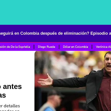
sión de De la Espriella
Diego Rueda
Dólar en Colombia
Verónica A
o antes
as
er detalles