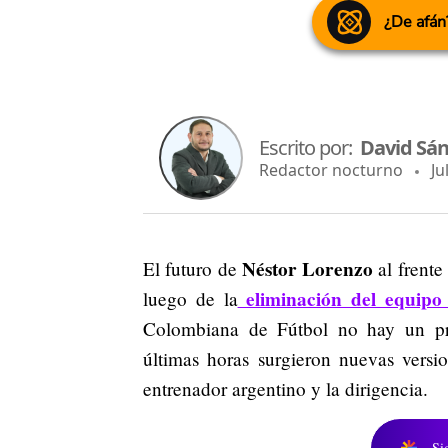
¿De afán
Escrito por:
David Sá
Redactor nocturno
Jul
Néstor Lorenzo
El futuro de
al frente
eliminación del equipo
luego de la
Colombiana de Fútbol no hay un pro
últimas horas surgieron nuevas versi
entrenador argentino y la dirigencia.
Si