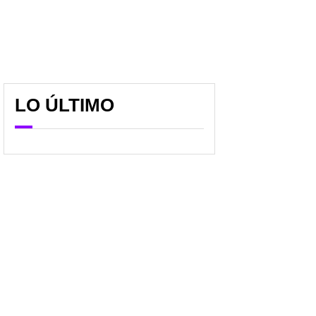
LO ÚLTIMO
🔴 Selección Colombia
Alineación titular de la
vs. Suiza EN VIVO:
Selección Colombia para
minuto a minuto del
los octavos vs. Suiza;
duelo por octavos de
hay un cambio grande