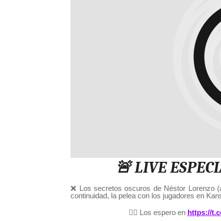
🚨 LIVE ESPECI
❌ Los secretos oscuros de Néstor Lorenzo (an
continuidad, la pelea con los jugadores en K
👉🏼 Los espero en
https://t