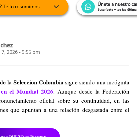
Únete a nuestro c
?
Te lo resumimos
Suscríbete y lee las últim
nchez
 7, 2026 - 9:55 pm
Selección Colombia
 de la
sigue siendo una incógnita
 en el Mundial 2026
. Aunque desde la Federación
nunciamiento oficial sobre su continuidad, en las
ones que apuntan a una relación desgastada entre el
PULZO
Discover
gue a
en