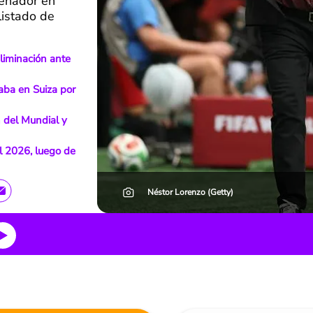
renador en
listado de
liminación ante
aba en Suiza por
 del Mundial y
l 2026, luego de
Néstor Lorenzo (Getty)