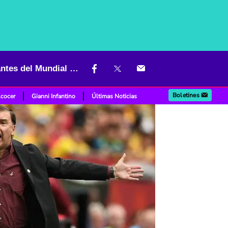
¿Lorenzo seguirá en Colombia después de eliminación? Episodio antes del Mundial daría pistas
Boletines
lcocer
Gianni Infantino
Últimas Noticias