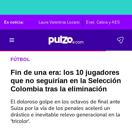
Es noticia:
Laura Valentina Lozano
Enel, Celsia y AES
Po
FÚTBOL
Fin de una era: los 10 jugadores
que no seguirían en la Selección
Colombia tras la eliminación
El doloroso golpe en los octavos de final ante
Suiza por la vía de los penales aceleró un
drástico e inevitable relevo generacional en la
'tricolor'.