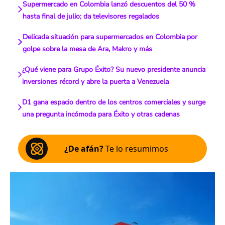
Supermercado en Colombia lanzó descuentos del 50 %
hasta final de julio; da televisores regalados
Delicada situación para supermercados en Colombia por
golpe sobre la mesa de Ara, Makro y más
¿Qué viene para Grupo Éxito? Su nuevo presidente anuncia
inversiones récord y abre la puerta a Venezuela
D1 gana espacio dentro de los centros comerciales y surge
una pregunta incómoda para Éxito y otras cadenas
¿De afán?
Te lo resumimos