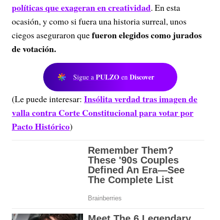
políticas que exageran en creatividad
. En esta
ocasión, y como si fuera una historia surreal, unos
fueron elegidos como jurados
ciegos aseguraron que
de votación.
PULZO
Discover
Sigue a
en
Insólita verdad tras imagen de
(Le puede interesar:
valla contra Corte Constitucional para votar por
Pacto Histórico
)