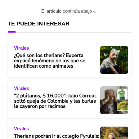
a
El artículo continúa abajo
y
TE PUEDE INTERESAR
V
Virales
i
¿Qué son los therians? Experta
explicó fenómeno de los que se
d
identifican como animales
e
Virales
o
"2 plátanos, $ 16.000": Julio Correal
soltó queja de Colombia y las burlas
le cayeron por racimos
Virales
Therians podrán ir al colegio Fyrulais: