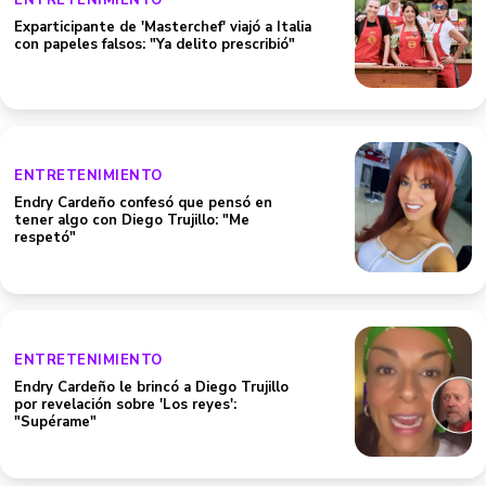
ENTRETENIMIENTO
Exparticipante de 'Masterchef' viajó a Italia
con papeles falsos: "Ya delito prescribió"
ENTRETENIMIENTO
Endry Cardeño confesó que pensó en
tener algo con Diego Trujillo: "Me
respetó"
ENTRETENIMIENTO
Endry Cardeño le brincó a Diego Trujillo
por revelación sobre 'Los reyes':
"Supérame"