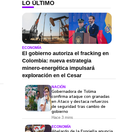
LO ÚLTIMO
ECONOMÍA
El gobierno autoriza el fracking en
Colombia: nueva estrategia
minero-energética impulsará
exploración en el Cesar
Hace 2 mins
NACIÓN
Gobernadora de Tolima
confirma ataque con granadas
en Ataco y destaca refuerzos
de seguridad tras cambio de
gobierno
Hace 3 mins
ECONOMÍA
Abelardo de la Espriella anuncia