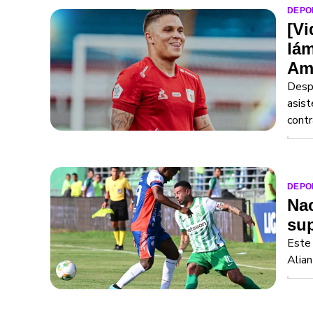
DEPO
[Vi
lám
Am
Despu
asist
contr
DEPO
Nac
sup
Este 
Alian