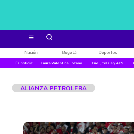
Nación
Bogotá
Deportes
Es noticia:
Laura Valentina Lozano
Enel, Celsia y AES
ALIANZA PETROLERA