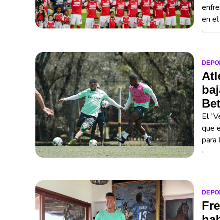
enfre
en el
DEPO
Atl
baj
Be
El 'V
que e
para l
DEPO
Fre
hab