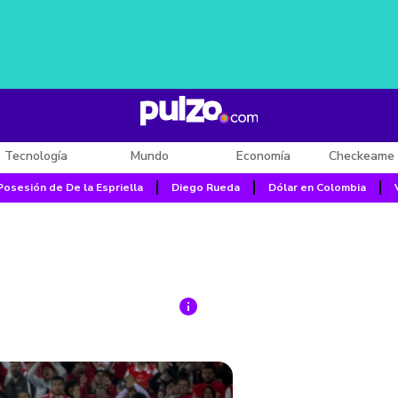
Tecnología
Mundo
Economía
Checkeame 
Posesión de De la Espriella
Diego Rueda
Dólar en Colombia