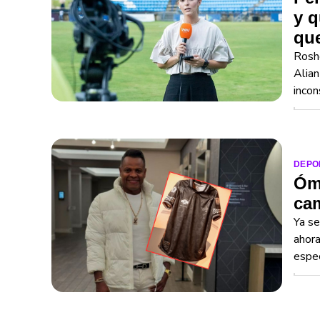
y q
que
Roshe
Alian
incon
DEPO
Óma
cam
Ya se
ahora
espec