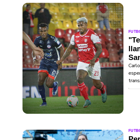
FUTB
"Te
lla
Sa
Carlo
esper
trans
FUTB
Per