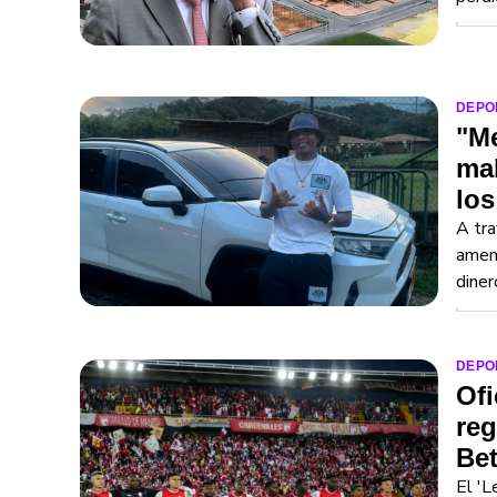
DEPO
"Me
mal
lo
A tra
amena
diner
DEPO
Ofi
reg
Be
El 'L