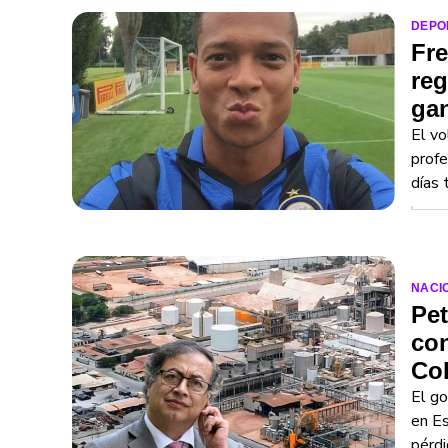
DEPO
Fre
reg
ga
El vo
profe
días 
NACI
Pet
co
Co
El go
en Es
pérdi