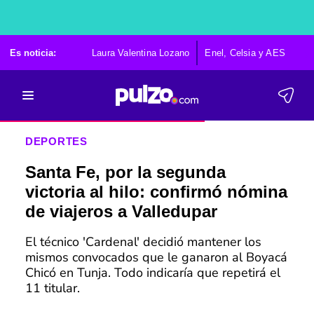
Es noticia:
Laura Valentina Lozano
Enel, Celsia y AES
Po
DEPORTES
Santa Fe, por la segunda
victoria al hilo: confirmó nómina
de viajeros a Valledupar
El técnico 'Cardenal' decidió mantener los
mismos convocados que le ganaron al Boyacá
Chicó en Tunja. Todo indicaría que repetirá el
11 titular.