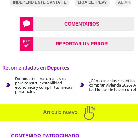
INDEPENDIENTE SANTA FE
LIGA BETPLAY
ALIANZA
COMENTARIOS
REPORTAR UN ERROR
Recomendados en
Deportes
Domina tus finanzas: claves
¿Cómo usar las cesantías 
para construir estabilidad
comprar vivienda 2026? As
económica y cumplir tus metas
fácil lo puede hacer con el
personales
Artículo nuevo
CONTENIDO PATROCINADO