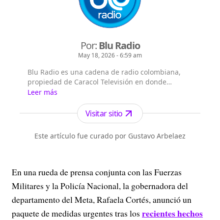
Por:
Blu Radio
May 18, 2026 - 6:59 am
Blu Radio es una cadena de radio colombiana,
propiedad de Caracol Televisión en donde
encontrará las noticias de Colombia y el mundo
Leer más
sobre deportes, actualidad, tecnología, política,
fútbol.
Visitar sitio
Este artículo fue curado por Gustavo Arbelaez
En una rueda de prensa conjunta con las Fuerzas
Militares y la Policía Nacional, la gobernadora del
departamento del Meta, Rafaela Cortés, anunció un
recientes
hechos
paquete de medidas urgentes tras los