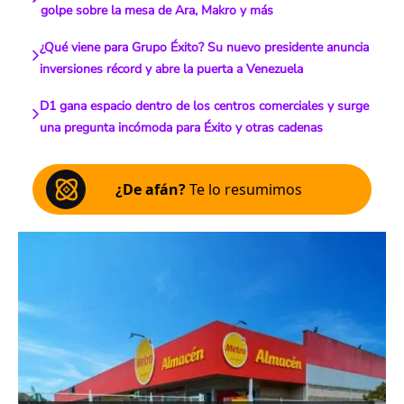
golpe sobre la mesa de Ara, Makro y más
¿Qué viene para Grupo Éxito? Su nuevo presidente anuncia
inversiones récord y abre la puerta a Venezuela
D1 gana espacio dentro de los centros comerciales y surge
una pregunta incómoda para Éxito y otras cadenas
¿De afán?
Te lo resumimos