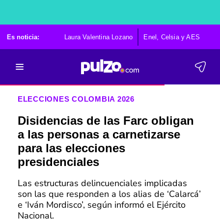
Es noticia:
Laura Valentina Lozano
Enel, Celsia y AES
Po
ELECCIONES COLOMBIA 2026
Disidencias de las Farc obligan
a las personas a carnetizarse
para las elecciones
presidenciales
Las estructuras delincuenciales implicadas
son las que responden a los alias de ‘Calarcá’
e ‘Iván Mordisco’, según informó el Ejército
Nacional.