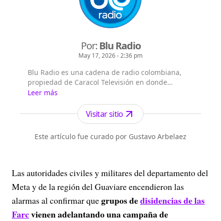
Por:
Blu Radio
May 17, 2026 - 2:36 pm
Blu Radio es una cadena de radio colombiana,
propiedad de Caracol Televisión en donde
encontrará las noticias de Colombia y el mundo
Leer más
sobre deportes, actualidad, tecnología, política,
fútbol.
Visitar sitio
Este artículo fue curado por Gustavo Arbelaez
Las autoridades civiles y militares del departamento del
Meta y de la región del Guaviare encendieron las
grupos de
disidencias de las
alarmas al confirmar que
Farc
vienen adelantando una campaña de