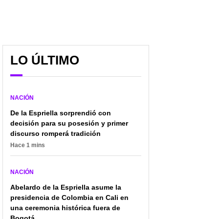
LO ÚLTIMO
NACIÓN
De la Espriella sorprendió con
decisión para su posesión y primer
discurso romperá tradición
Hace 1 mins
¿Qué sigue en caso
Temblor en Colombia
Valeria Afanador?
hoy 30 de agosto en
NACIÓN
Fiscalía confirmó que
Cáceres - Antioquia
cadáver corresponde a
Abelardo de la Espriella asume la
la menor
presidencia de Colombia en Cali en
una ceremonia histórica fuera de
Bogotá