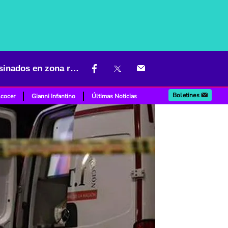
Nueva masacre en Colombia: tres hombres y una mujer fueron asesinados en zona rural
Boletines
lcocer
Gianni Infantino
Últimas Noticias