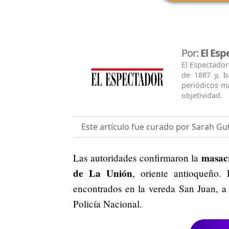
Por:
El Esp
El Espectador
de 1887 y, b
periódicos má
objetividad.
Este artículo fue curado por Sarah Gu
masacr
Las autoridades confirmaron la
de La Unión
, oriente antioqueño
encontrados en la vereda San Juan, a
Policía Nacional.