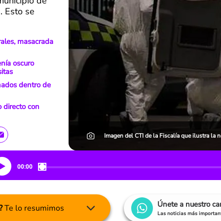
municipio de
. Esto se
rales, masacrada
nía oscuro
itas
nados dentro de
o directo con
Imagen del CTI de la Fiscalía que ilustra la
00:00
Únete a nuestro c
?
Te lo resumimos
Las noticias más important