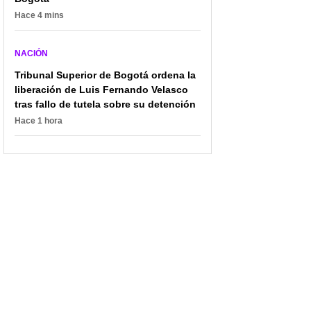
Hace 4 mins
NACIÓN
Tribunal Superior de Bogotá ordena la
liberación de Luis Fernando Velasco
tras fallo de tutela sobre su detención
Hace 1 hora
¿Qué sigue en caso
Temblor en Colombia
Valeria Afanador?
hoy 30 de agosto en
Fiscalía confirmó que
Cáceres - Antioquia
cadáver corresponde a