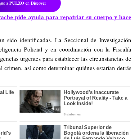
PULZO
Discover
gue a
en
vache pide ayuda para repatriar su cuerpo y hace
 sido identificadas. La Seccional de Investigación
eligencia Policial y en coordinación con la Fiscalía
igencias urgentes para establecer las circunstancias de
l crimen, así como determinar quiénes estarían detrás