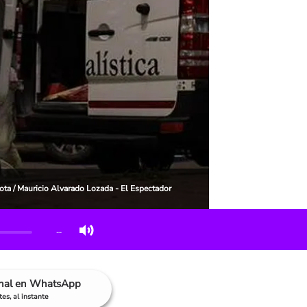
 nota / Mauricio Alvarado Lozada - El Espectador
…
anal en WhatsApp
es, al instante