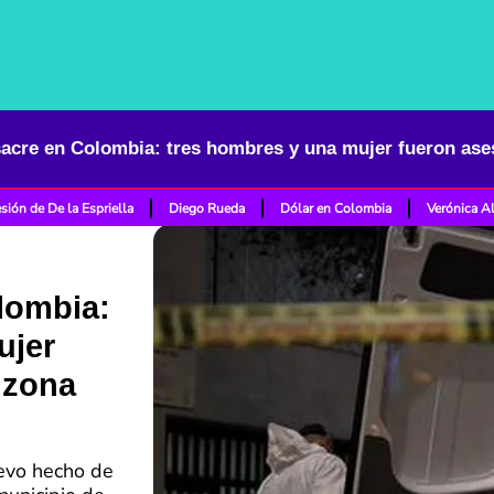
sión de De la Espriella
Diego Rueda
Dólar en Colombia
Verónica A
lombia:
ujer
 zona
uevo hecho de