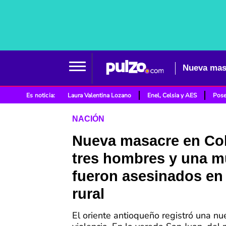
Es noticia:
Laura Valentina Lozano
Enel, Celsia y AES
Pose
NACIÓN
Nueva masacre en Co
tres hombres y una m
fueron asesinados en
rural
El oriente antioqueño registró una n