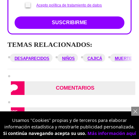
Acepto política de tratamiento de datos
SUSCRIBIRME
TEMAS RELACIONADOS:
DESAPARECIDOS
NIÑOS
CAJICÁ
MUERTES
COMENTARIOS
REPORTAR UN ERROR
Usamos "Cookies" propias y de terceros para elaborar
información estadística y mostrarle publicidad personalizada.
Si continúa navegando acepta su uso.
Más información aquí
Recomendados en
Nación