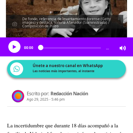
De fondo, referencia de levantamiento forense (Getty
images) y destaca, Valeria Afanador (Suministrada) /
Composición de Pulzo
Escucha el artículo
00:00
…
Únete a nuestro canal en WhatsApp
Las noticias más importantes, al instante
Escrito por:
Redacción Nación
Ago 29, 2025 - 5:46 pm
La incertidumbre que durante 18 días acompañó a la