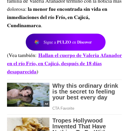
familia de Valeria Afanador terminó con la noticia más
la menor fue encontrada sin vida en
dolorosa:
inmediaciones del río Frío, en Cajicá,
Cundinamarca
.
PULZO
Discover
Sigue a
en
Hallan el cuerpo de Valeria Afanador
(Vea también:
en el río Frío, en Cajicá, después de 18 días
desaparecida
)