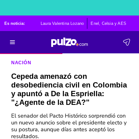
Es noticia:
Laura Valentina Lozano
Enel, Celsia y AES
Po
NACIÓN
Cepeda amenazó con
desobediencia civil en Colombia
y apuntó a De la Espriella:
"¿Agente de la DEA?"
El senador del Pacto Histórico sorprendió con
un nuevo anuncio sobre el presidente electo y
su postura, aunque días antes aceptó los
resultados.