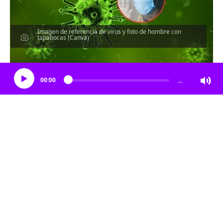
Imagen de referencia de virus y foto de hombre con
tapabocas (Canva)
Escucha el artículo
00:00
…