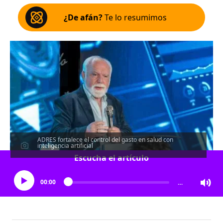
¿De afán?
Te lo resumimos
ADRES fortalece el control del gasto en salud con
inteligencia artificial
Escucha el artículo
00:00
…