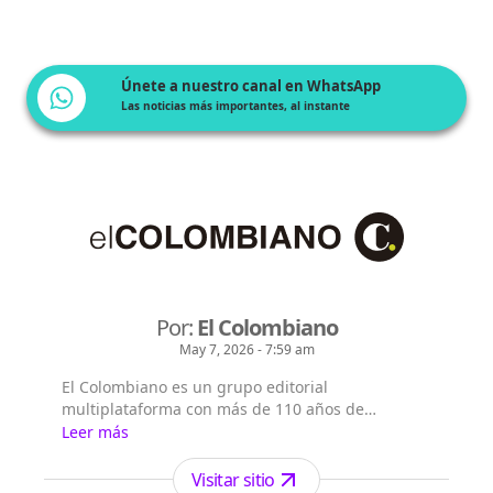
Únete a nuestro canal en WhatsApp
Las noticias más importantes, al instante
Por:
El Colombiano
May 7, 2026 - 7:59 am
El Colombiano es un grupo editorial
multiplataforma con más de 110 años de
existencia. Nació en la ciudad de Medellín en
Leer más
Antioquia. Fundado el 6 de febrero de 1912 por
Francisco de Paula Pérez, se ha especializado en
Visitar sitio