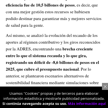
eficiencia fue de 10,5 billones de pesos
, es decir, que
con una mejor gestión estos recursos se hubiesen
podido destinar para garantizar más y mejores servicios
de salud para la gente.
Así mismo, se analizó la evolución del recaudo de los
aportes al régimen contributivo y los giros reconocidos
brecha creciente
por la ADRES, encontrando una
entre lo que el sistema recauda y lo que gira,
registrando un déficit de -8,6 billones de pesos en el
2025, que cubre el presupuesto nacional
. Por lo
anterior, se plantearon escenarios alternativos de
sostenibilidad financiera mediante simulaciones sobre
aportes patronales, ajustes al Ingreso Base de
Usamos "Cookies" propias y de terceros para elaborar
Cotización (IBC) y el comportamiento de la
información estadística y mostrarle publicidad personalizada.
contribución solidaria.
Si continúa navegando acepta su uso.
Más información aquí