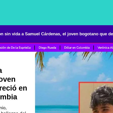
sión de De la Espriella
Diego Rueda
Dólar en Colombia
Verónica A
a
joven
reció en
ombia
nio,