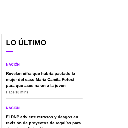
José Manuel Restrepo
Karol G escribió carta a
LO ÚLTIMO
lanzó alerta por cambios
De la Espriella luego de
en la UNP y pidió frenar
ganar elecciones y le
nuevos nombramientos
hizo pedido especial
NACIÓN
Revelan cifra que habría pactado la
mujer del caso María Camila Potosí
para que asesinaran a la joven
Hace 10 mins
NACIÓN
El DNP advierte retrasos y riesgos en
revisión de proyectos de regalías para