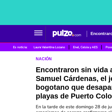
Es noticia:
Laura Valentina Lozano
Enel, Celsia y AES
Pose
NACIÓN
Encontraron sin vida 
Samuel Cárdenas, el 
bogotano que desapa
playas de Puerto Col
En la tarde de este domingo 28 de ju