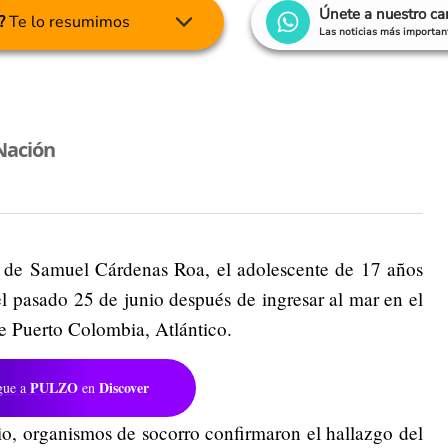
Únete a nuestro c
?
Te lo resumimos
Las noticias más important
Nación
 de Samuel Cárdenas Roa, el adolescente de 17 años
l pasado 25 de junio después de ingresar al mar en el
de Puerto Colombia, Atlántico.
PULZO
Discover
gue a
en
io, organismos de socorro confirmaron el hallazgo del