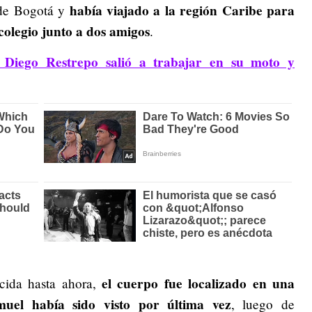
había viajado a la región Caribe para
 de Bogotá y
colegio junto a dos
amigos
.
 Diego Restrepo salió a trabajar en su moto y
el cuerpo fue localizado en una
ida hasta ahora,
uel había sido visto por última vez
, luego de