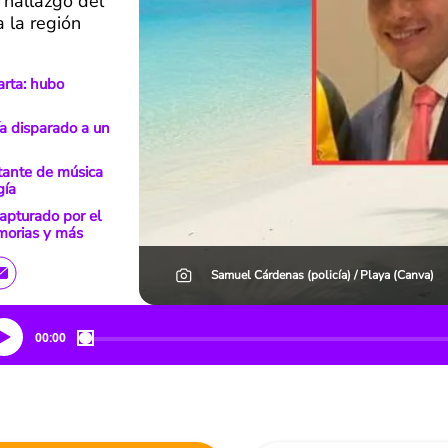
 hallazgo del
 la región
arta: hubo
ía disparado a un
tante de música
gía
capturado por el
emorias y más
Samuel Cárdenas (policía) / Playa (Canva)
00:00