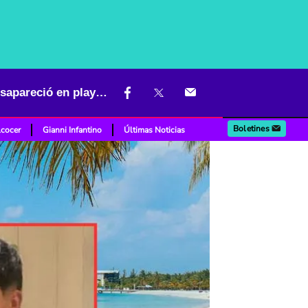
Encontraron sin vida a Samuel Cárdenas, el joven bogotano que desapareció en playas de Puerto Colombia
Boletines
lcocer
Gianni Infantino
Últimas Noticias