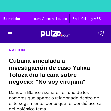
Es noticia:
Laura Valentina Lozano
Enel, Celsia y AES
Po
NACIÓN
Cubana vinculada a
investigación de caso Yulixa
Toloza dio la cara sobre
negocio: "No soy cirujana"
Danubia Blanco Azahares es uno de los
nombres que apareció relacionado dentro de
este seguimiento, por lo que respondió acerca
del polémico tema.