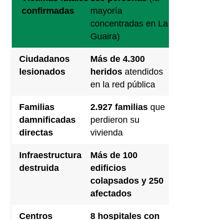
confirmadas
mayoría
concentradas en La
Guaira)
Ciudadanos
Más de 4.300
lesionados
heridos
atendidos
en la red pública
Familias
2.927 familias
que
damnificadas
perdieron su
directas
vivienda
Infraestructura
Más de 100
destruida
edificios
colapsados y 250
afectados
Centros
8 hospitales con