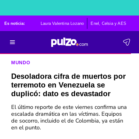
Es noticia:
Laura Valentina Lozano
Enel, Celsia y AES
Po
MUNDO
Desoladora cifra de muertos por
terremoto en Venezuela se
duplicó: dato es devastador
El último reporte de este viernes confirma una
escalada dramática en las víctimas. Equipos
de socorro, incluido el de Colombia, ya están
en el punto.