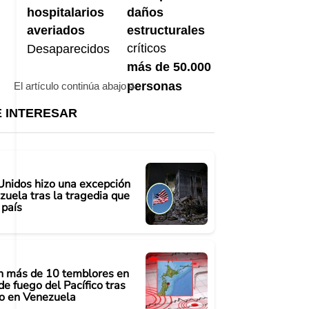
hospitalarios
daños
averiados
estructurales
críticos
Desaparecidos
más de 50.000
personas
El artículo continúa abajo
E INTERESAR
Unidos hizo una excepción
uela tras la tragedia que
 país
n más de 10 temblores en
de fuego del Pacífico tras
o en Venezuela